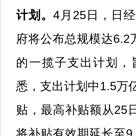
计划。
4月2
5
日
，
日经
府将公布总规模达
6.
的一揽子支出
计划，
悉
，
支出计划中
1.5
贴
，最高补贴
额
从
25
将补贴有效期
延长至