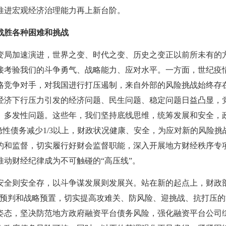
推进宏观经济治理能力再上新台阶。
战胜各种困难和挑战
加速演进，世界之变、时代之变、历史之变正以前所未有的
接考验我们的斗争勇气、战略能力、应对水平。一方面，世纪疫
略竞争对手，对我国进行打压遏制，来自外部的风险挑战始终存
经济下行压力引发的经济问题、民生问题、稳定问题日益凸显，
、多发性问题。这些年，我们坚持底线思维，统筹发展和安全，
方隐性债务减少1/3以上，财政状况健康、安全，为应对新的风险
约和监督，切实履行好财会监督职能，深入开展地方财经秩序专
推动财经纪律成为不可触碰的“高压线”。
全则安全存，以斗争谋发展则发展兴。站在新的起点上，财政
险预判和战略预置，切实提高攻难关、防风险、迎挑战、抗打压
姿态，坚决防范地方政府融资平台债务风险，强化融资平台公司