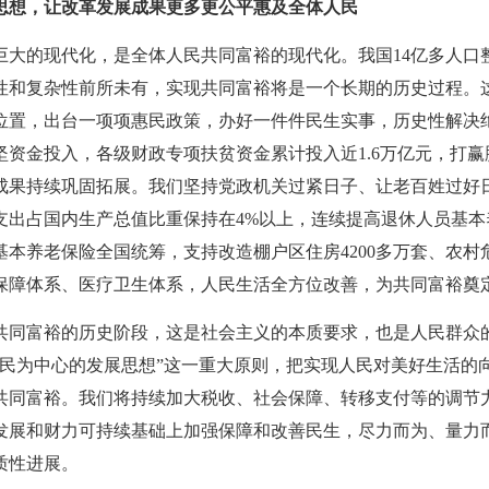
思想，让改革发展成果更多更公平惠及全体人民
大的现代化，是全体人民共同富裕的现代化。我国
14亿多人
性和复杂性前所未有，实现共同富裕将是一个长期的历史过程。
位置，出台一项项惠民政策，办好一件件民生实事，历史性解决
坚资金投入，各级财政专项扶贫资金累计投入近1.6万亿元，打
成果持续巩固拓展。我们坚持党政机关过紧日子、让老百姓过好日
支出占国内生产总值比重保持在4%以上，连续提高退休人员基本
本养老保险全国统筹，支持改造棚户区住房4200多万套、农村危
保障体系、医疗卫生体系，人民生活全方位改善，为共同富裕奠
富裕的历史阶段，这是社会主义的本质要求，也是人民群众
人民为中心的发展思想”这一重大原则，把实现人民对美好生活的
共同富裕。我们将持续加大税收、社会保障、转移支付等的调节
发展和财力可持续基础上加强保障和改善民生，尽力而为、量力
质性进展。