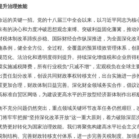
提升治理效能
的关键一招。党的十八届三中全会以来，以习近平同志为核
未有的决心和力度冲破思想观念束缚、突破利益固化藩篱，推动
财税体制改革蹄疾步稳、国际财经合作纵深推进，为全面深化改
施条例，健全全方位、全过程、全覆盖的预算绩效管理体系，创
规范化、法治化和透明度得到提升。持续深化增值税和企业所得
模实施减税降费，所有行业税负
“只减不增”，宏观税负在全球主
出责任划分改革，创设共同财政事权转移支付，出台实施进一步
置更加合理，财政体制日益完善。深化财金领域务实合作，倡议
高标准自贸区网络，为建设更高水平的开放型经济新体制作出积
充分问题仍然突出，重点领域关键环节改革任务仍然艰巨，
门将牢牢把握
“坚持深化改革开放”这一重大原则，着力破除深层
优势更好转化为国家治理效能。我们将聚焦构建高水平社会主义
税制结构、完善财政转移支付体系，进一步完善关税制度、加强