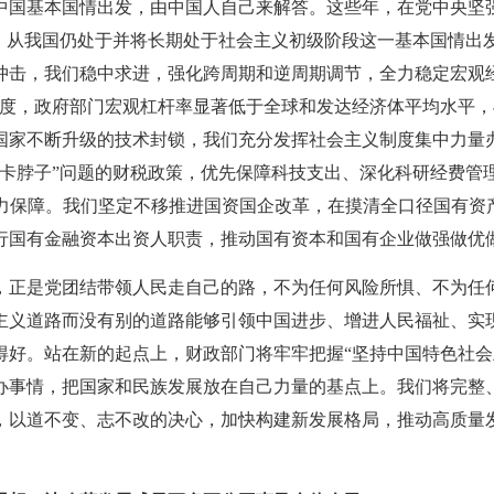
中国基本国情出发，由中国人自己来解答。这些年，在党中央坚
”，从我国仍处于并将长期处于社会主义初级阶段这一基本国情出
冲击，我们稳中求进，强化跨周期和逆周期调节，全力稳定宏观
适度，政府部门宏观杠杆率显著低于全球和发达经济体平均水平
国家不断升级的技术封锁，我们充分发挥社会主义制度集中力量
“卡脖子”问题的财税政策，优先保障科技支出、深化科研经费管
予大力保障。我们坚定不移推进国资国企改革，在摸清全口径国有
行国有金融资本出资人职责，推动国有资本和国有企业做强做优
是党团结带领人民走自己的路，不为任何风险所惧、不为任
主义道路而没有别的道路能够引领中国进步、增进人民福祉、实
得好。站在新的起点上，财政部门将牢牢把握
“坚持中国特色社
办事情，把国家和民族发展放在自己力量的基点上。我们将完整
，以道不变、志不改的决心，加快构建新发展格局，推动高质量