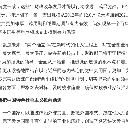
高度一致，这些年财政改革发展才得以行稳致远、成果斐然。
10
亿元、接近翻了一番，支出规模从2012年的12.6万亿元增加到2021
政实力更加雄厚，跨周期和逆周期调节有力有效，为实现第一个百
基本民生等重点领域支出得到有力保障。
就是未来。
“两个确立”写在新时代的伟大征程上，写在全党全
、最大底气、最大保证。站在新的起点上，财政部门将牢牢把握“
”作为加强党的领导、全面从严治党、推进党的建设的根本点和着
将更加紧密地团结在以习近平同志为核心的党中央周围，更加自
步完善财政部门做到“两个维护”的制度机制，切实把党的全面领
程各方面，严格对表对标，及时校准偏差，确保财政事业始终沿
断把中国特色社会主义推向前进
个国家可以通过依赖外部力量、照搬外国模式、跟在他人后
走完了发达国家几百年走过的工业化历程，创造了经济快速发展