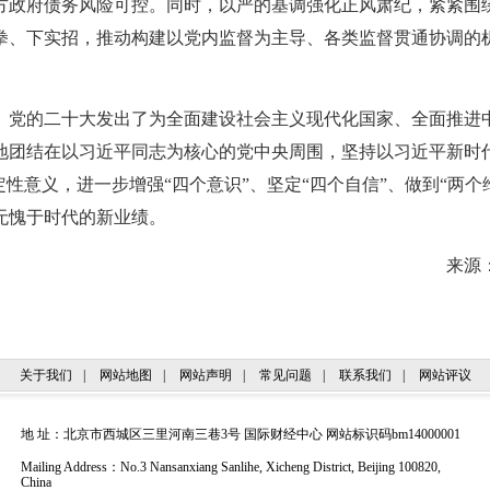
方政府债务风险可控。同时，以严的基调强化正风肃纪，紧紧围
拳、下实招，推动构建以党内监督为主导、各类监督贯通协调的
的二十大发出了为全面建设社会主义现代化国家、全面推进
地团结在以习近平同志为核心的党中央周围，坚持以习近平新时
定性意义，进一步增强“四个意识”、坚定“四个自信”、做到“两
无愧于时代的新业绩。
来源
关于我们
|
网站地图
|
网站声明
|
常见问题
|
联系我们
|
网站评议
地 址：北京市西城区三里河南三巷3号 国际财经中心 网站标识码bm14000001
Mailing Address：No.3 Nansanxiang Sanlihe, Xicheng District, Beijing 100820,
China